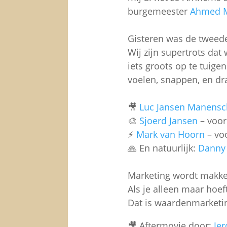
burgemeester
Ahmed 
Gisteren was de tweede
Wij zijn supertrots dat
iets groots op te tuige
voelen, snappen, en dr
🎥
Luc Jansen Manensc
🎨
Sjoerd Jansen
– voor
⚡️
Mark van Hoorn
– voo
🙏 En natuurlijk:
Danny 
Marketing wordt makkeli
Als je alleen maar hoeft 
Dat is waardenmarketi
🎥 Aftermovie door:
Je