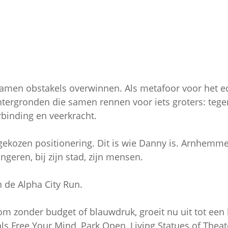
samen obstakels overwinnen. Als metafoor voor het e
chtergronden die samen rennen voor iets groters: tege
binding en veerkracht.
h gekozen positionering. Dit is wie Danny is. Arnhem
ngeren, bij zijn stad, zijn mensen.
n de Alpha City Run.
m zonder budget of blauwdruk, groeit nu uit tot een 
als Free Your Mind, Park Open, Living Statues of Thea