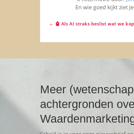
En wie goed kijkt ziet 
←
🤖 Als AI straks beslist wat we k
Meer (wetenschapp
achtergronden ove
Waardenmarketin