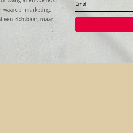
 ontvang af en toe iets
er waardenmarketing,
alleen zichtbaar, maar