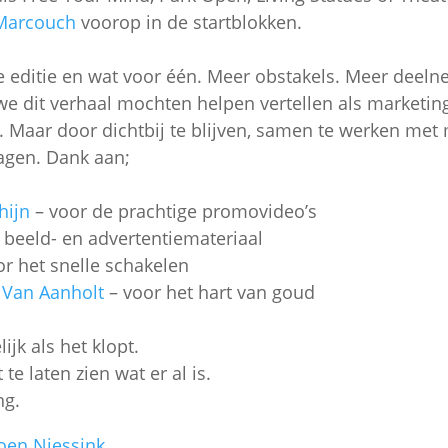
Marcouch
voorop in de startblokken.
 editie en wat voor één. Meer obstakels. Meer deeln
 we dit verhaal mochten helpen vertellen als marketi
n. Maar door dichtbij te blijven, samen te werken met
agen. Dank aan;
hijn
– voor de prachtige promovideo’s
 beeld- en advertentiemateriaal
r het snelle schakelen
Van Aanholt
– voor het hart van goud
jk als het klopt.
te laten zien wat er al is.
ng.
roen Niessink
.