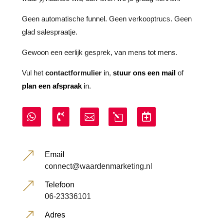
Geen automatische funnel. Geen verkooptrucs. Geen
glad salespraatje.
Gewoon een eerlijk gesprek, van mens tot mens.
Vul het
contactformulier
in,
stuur ons een mail
of
plan een afspraak
in.




l
Email
Contactformulier
WhatsApp
Telefoon
Afspraak maken
&
Email
connect@waardenmarketing.nl
&
Telefoon
06-23336101
&
Adres