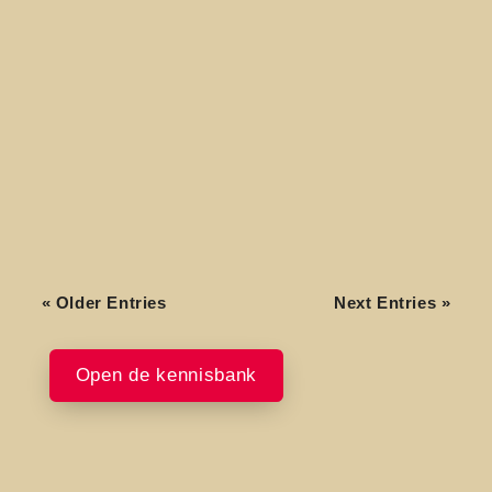
Niet verbinden op waarden gaat je omzet
kosten (en niet een klein beetje ook). Dan
ontstaat er namelijk iets wat bijna niemand
meet: negatieve merkpersoonlijkheid.
Onderzoekers van Aston University (UK)
brachten dit in kaart...
« Older Entries
Next Entries »
Open de kennisbank